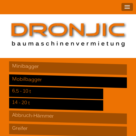
Minibagger
Mobilbagger
6,5 - 10 t
14 - 20 t
Abbruch-Hämmer
Greifer