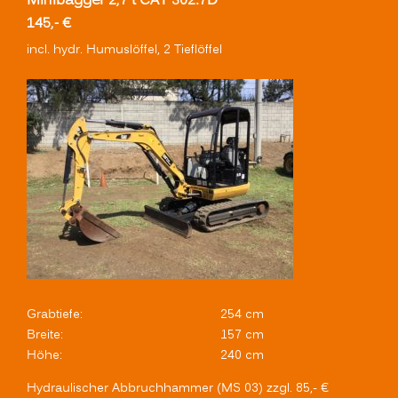
Minibagger 2,7 t CAT 302.7D
145,- €
incl. hydr. Humuslöffel, 2 Tieflöffel
Grabtiefe:
254 cm
Breite:
157 cm
Höhe:
240 cm
Hydraulischer Abbruchhammer (MS 03) zzgl. 85,- €