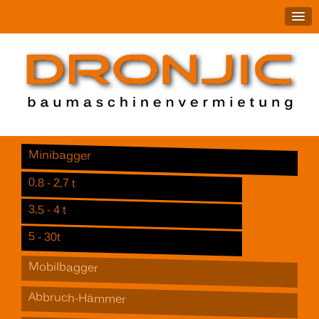
Minibagger
0,8 - 2,7 t
3,5 - 4 t
5 - 30t
Mobilbagger
Abbruch-Hämmer