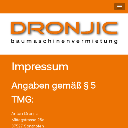
Impressum
Angaben gemäß § 5
TMG:
Anton Dronjic
Mittagstrasse 28c
87527 Sonthofen