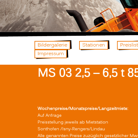
Bildergalerie
Stationen
Preislis
Impressum
MS 03 2,5 – 6,5 t 85
Wochenpreise/Monatspreise/Langzeitmiete:
Auf Anfrage
Preisstellung jeweils ab Mietstation
Sonthofen /Isny-Rengers/Lindau
Alle genannten Preise zuzüglich gesetzlicher Mw