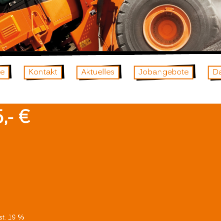
te
Kontakt
Aktuelles
Jobangebote
D
,- €
st. 19 %