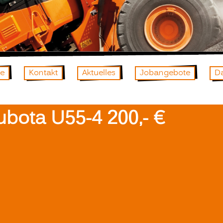
te
Kontakt
Aktuelles
Jobangebote
D
ubota U55-4 200,- €