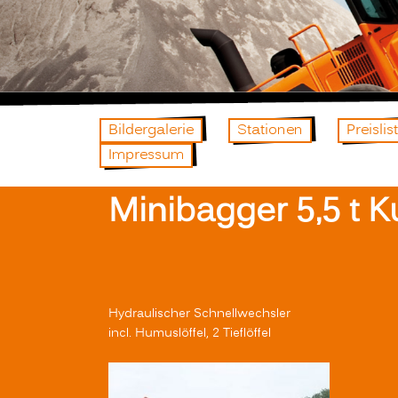
Bildergalerie
Stationen
Preislis
Impressum
Minibagger 5,5 t K
Hydraulischer Schnellwechsler
incl. Humuslöffel, 2 Tieflöffel